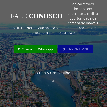
de corretores
focados em
encontrar a melhor
FALE
CONOSCO
oportunidade de
compra de imóveis
no Litoral Norte Gaúcho, escolha a melhor opção para
entrar em contato conosco.
ENVIAR E-MAIL
Chamar no Whatsapp
Curta & Compartilhe