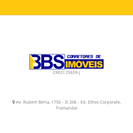
CRECI 25659-J
Av. Rubem Berta, 1756 - Sl 206 - Ed. Ethos Corporate,
Tramandaí