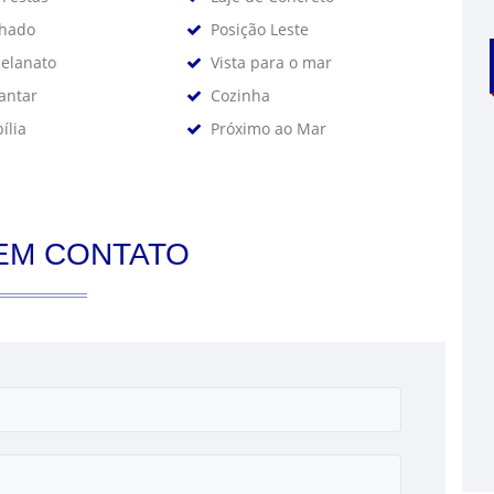
chado
Posição Leste
celanato
Vista para o mar
Jantar
Cozinha
ília
Próximo ao Mar
EM CONTATO