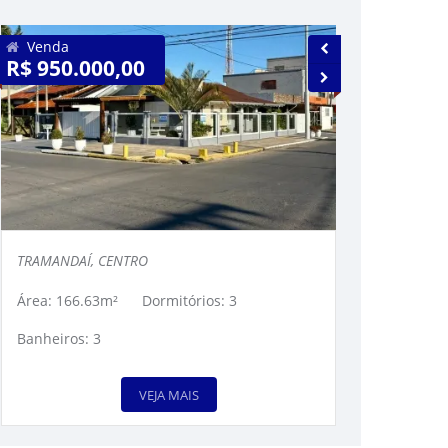
Venda
Venda
R$ 950.000,00
R$ 660.00
TRAMANDAÍ, CENTRO
TRAMANDAÍ, 
Área: 166.63m²
Dormitórios: 3
Área: 129.80
Banheiros: 3
Banheiros: 3
VEJA MAIS