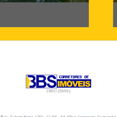
CRECI 25659-J
Av. Rubem Berta, 1756 - Sl 206 - Ed. Ethos Corporate, Tramandaí