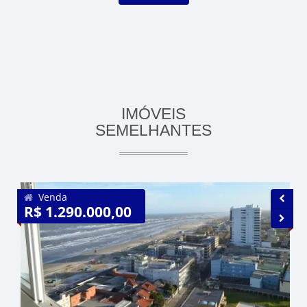
IMÓVEIS
SEMELHANTES
Venda
R$ 1.290.000,00
R