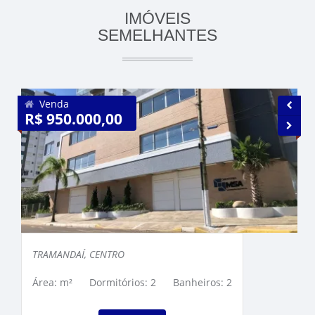
IMÓVEIS
SEMELHANTES
Venda
R$ 950.000,00
R
TRAMANDAÍ, CENTRO
Área: m²
Dormitórios: 2
Banheiros: 2