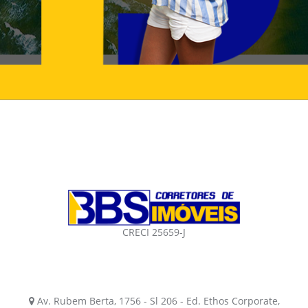
CRECI 25659-J
Av. Rubem Berta, 1756 - Sl 206 - Ed. Ethos Corporate,